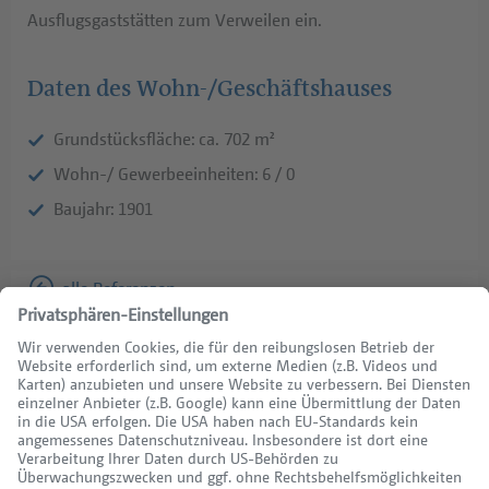
Ausflugsgaststätten zum Verweilen ein.
Daten des Wohn-/Geschäftshauses
Grundstücksfläche: ca. 702 m²
Wohn-/ Gewerbeeinheiten: 6 / 0
Baujahr: 1901
alle Referenzen