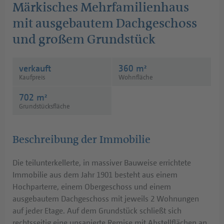
Märkisches Mehrfamilienhaus
Anfahrt
mit ausgebautem Dachgeschoss
Telefon:
+49 (0) 30 / 84 38 95 - 0
und großem Grundstück
Öffnungszeiten:
Mo - Fr: 10:00 Uhr bis 18:00 Uhr
verkauft
360 m²
Sa:
10:00 Uhr bis 13:00 Uhr
Kaufpreis
Wohnfläche
702 m²
Grundstücksfläche
Beschreibung der Immobilie
Die teilunterkellerte, in massiver Bauweise errichtete
Immobilie aus dem Jahr 1901 besteht aus einem
Hochparterre, einem Obergeschoss und einem
ausgebautem Dachgeschoss mit jeweils 2 Wohnungen
auf jeder Etage. Auf dem Grundstück schließt sich
rechtsseitig eine unsanierte Remise mit Abstellflächen an.