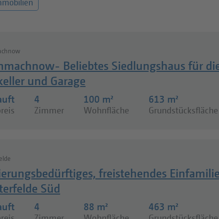
mmobilien
achnow
nmachnow- Beliebtes Siedlungshaus für die 
keller und Garage
auft
4
100 m²
613 m²
reis
Zimmer
Wohnfläche
Grundstücksfläche
felde
ierungsbedürftiges, freistehendes Einfami
terfelde Süd
auft
4
88 m²
463 m²
reis
Zimmer
Wohnfläche
Grundstücksfläche