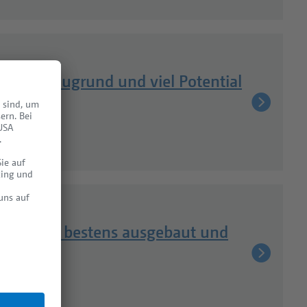
us mit Baugrund und viel Potential
lla (DHH), bestens ausgebaut und