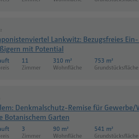
z
onistenviertel Lankwitz: Bezugsfreies Ein-
ßigern mit Potential
auft
11
310 m²
753 m²
reis
Zimmer
Wohnfläche
Grundstücksfläche
m
lem: Denkmalschutz-Remise für Gewerbe/W
e Botanischem Garten
auft
3
90 m²
541 m²
reis
Zimmer
Wohnfläche
Grundstücksfläche