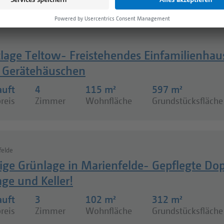
lage Teltow- Freistehendes Einfamilienhaus
 Gerätehäuschen
auft
4
115 m²
597 m²
reis
Zimmer
Wohnfläche
Grundstücksfläche
felde
ge Grünlage in Marienfelde- Gepflegte Dop
ge und Keller!
auft
3
102 m²
312 m²
reis
Zimmer
Wohnfläche
Grundstücksfläche