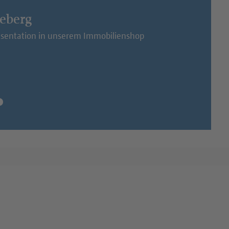
n Lichterfelde
M-Maklernetzwerk