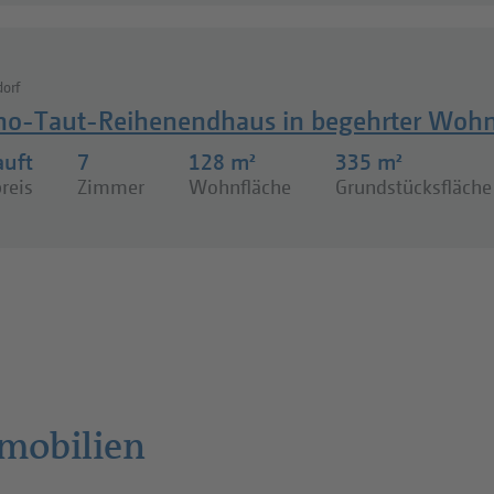
orf
no-Taut-Reihenendhaus in begehrter Wohn
auft
7
128 m²
335 m²
reis
Zimmer
Wohnfläche
Grundstücksfläche
mobilien