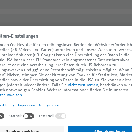
u
erungsbedürftiges Ein- bis Zweifamilienha
 Zeltinger Platz
auft
7
179 m²
1.284 m²
reis
Zimmer
Wohnfläche
Grundstücksfläche
d
lienparadies Westend: Britische Offiziersvi
rnisiert!
auft
6
140 m²
451 m²
reis
Zimmer
Wohnfläche
Grundstücksfläche