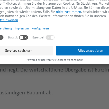
 Immobilie ist derzeit mit einem teilunterkelle
jh. ca. 1968), einer Doppelgarage und einem 
tigen Medien sind auf dem Grundstück vorhanden
biet. Das Grundstück ist voraussichtlich mit e
inem kleinen Mehrfamilienhaus bebaubar. Eine
 in offener Bauweise ist vorstellbar.
d liegt. Die wirtschaftliche Übergabe ist kurzfr
zuständigen Bauamt ab.