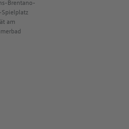
ens-Brentano-
-Spielplatz
tät am
ommerbad