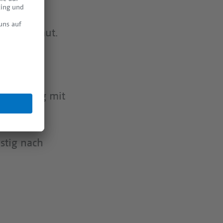
rten,
Pool bebaut.
.
inem
 Bebauung mit
istig nach