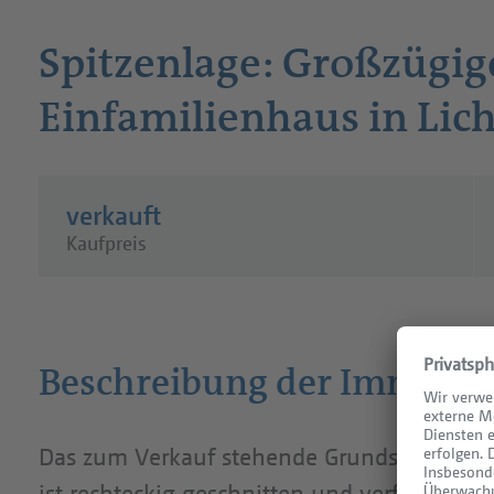
Spitzenlage: Großzügig
Einfamilienhaus in Lich
verkauft
Kaufpreis
Beschreibung der Immobil
Das zum Verkauf stehende Grundstück ist ca
ist rechteckig geschnitten und verfügt ü