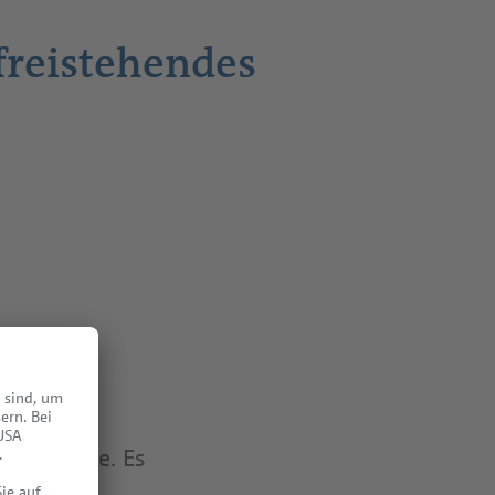
freistehendes
gen Straße. Es
äunte