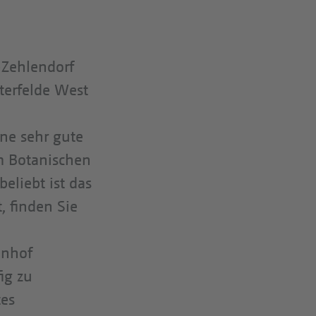
z-Zehlendorf
terfelde West
ine sehr gute
em Botanischen
eliebt ist das
, finden Sie
hnhof
ig zu
tes