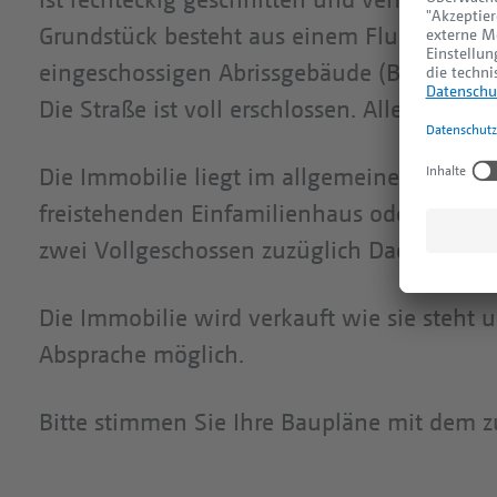
Grundstück besteht aus einem Flurstück. Die
eingeschossigen Abrissgebäude (Bungalow B
Die Straße ist voll erschlossen. Alle wich
Die Immobilie liegt im allgemeinen Wohnge
freistehenden Einfamilienhaus oder mit e
zwei Vollgeschossen zuzüglich Dachgeschoss
Die Immobilie wird verkauft wie sie steht un
Absprache möglich.
Bitte stimmen Sie Ihre Baupläne mit dem 