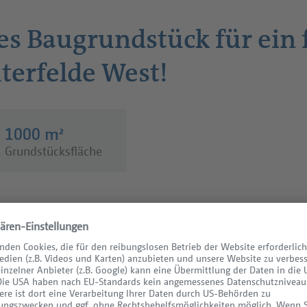
es Baugrundstück für ein 
terfelde West!
1000 m²
Grundstücksfläche
ie
. 1.000 m² groß und befindet sich in einer ruhi
ber einen gewachsenen Baumbestand. Das eingez