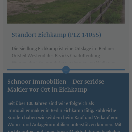
Anfahrt
Telefon:
+49 (0) 30 / 84 38 95 - 0
Öffnungszeiten:
Standort Eichkamp (PLZ 14055)
Mo - Fr: 10:00 Uhr bis 18:00 Uhr
Sa:
10:00 Uhr bis 13:00 Uhr
Die Siedlung
Eichkamp
ist eine Ortslage im Berliner
Ortsteil Westend des Bezirks Charlottenburg-
Wilmersdorf. Gegründet nach dem Ersten Weltkrieg,
um die herrschende Wohnungsnot zu beheben,
beauftragte die Siedlungsgesellschaft Märkische
Schnoor Immobilien – Der seriöse
Heimstätte den Architekten Max Taut mit der Planung
Makler vor Ort in Eichkamp
der Siedlung
Eichkamp
. Die Siedlung ist heute
hauptsächlich mit Reihen- und Doppelhäusern
Seit über 100 Jahren sind wir erfolgreich als
bebaut und aufgrund ihrer idyllischen, dennoch gut
Immobilienmakler in Berlin
Eichkamp
tätig. Zahlreiche
angebundenen Lage eine stark nachgefragte und
Kunden haben wir seitdem beim Kauf und Verkauf von
damit teure Wohngegend. Die Waldrandlage mit
Wohn- und Anlageimmobilien unterstützen können. Mit
schmalen Siedlungsstraßen und Wirtschaftswegen
Sachkenntnis und langjähriger Markterfahrung begleiten