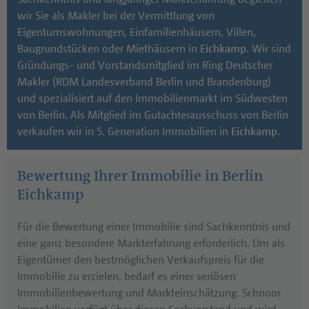
schafft eine ländliche Atmosphäre in City-Nähe. Mit
wir Sie als Makler bei der Vermittlung von
den S-Bahnhöfen Grunewald und Messe Süd
Eigentumswohnungen, Einfamilienhäusern, Villen,
(
Eichkamp
) sowie diversen Buslinien verfügt die
Baugrundstücken oder Miethäusern in
Eichkamp
. Wir sind
Eichkamp
-Siedlung über eine gute
Gründungs- und Vorstandsmitglied im Ring Deutscher
Verkehrsanbindung.
Makler (RDM Landesverband Berlin und Brandenburg)
und spezialisiert auf den Immobilienmarkt im Südwesten
Sie suchen einen seriösen Makler in
Eichkamp
für den
von Berlin. Als Mitglied im Gutachterausschuss von Berlin
Verkauf Ihrer Immobilie - wir begleiten Sie gern!
verkaufen wir in 5. Generation Immobilien in
Eichkamp
.
Bewertung Ihrer Immobilie in Berlin
Eichkamp
Für die Bewertung einer Immobilie sind Sachkenntnis und
eine ganz besondere Markterfahrung erforderlich. Um als
Eigentümer den bestmöglichen Verkaufspreis für die
Immobilie zu erzielen, bedarf es einer seriösen
Immobilienbewertung und Markteinschätzung. Schnoor
Immobilien verfügt über diesen Sachverstand und wird