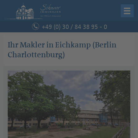
Startseite
+49 (0) 30 / 84 38 95 - 0
Immobilie verkaufen
Ihr Makler in Eichkamp (Berlin
Charlottenburg)
Immobilie kaufen
Unternehmen
Service
Kontakt
Schnoor Immobilien
Curtiusstraße 6, 12205 Berlin