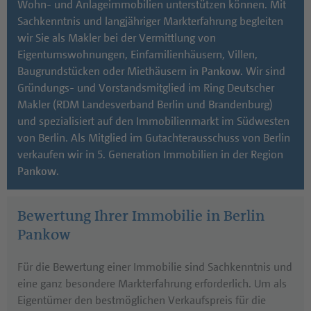
Wohn- und Anlageimmobilien unterstützen können. Mit
Bauten aus den Zwanzigerjahren bis hin
Sachkenntnis und langjähriger Markterfahrung begleiten
Neubaublocks, die nach den kriegsbedingten
wir Sie als Makler bei der Vermittlung von
Zerstörungen errichtet wurden. Zentral im Ortsteil
Eigentumswohnungen, Einfamilienhäusern, Villen,
bietet das „Rathaus Center
Pankow
“ zahlreiche
Baugrundstücken oder Miethäusern in
Pankow
. Wir sind
Einkaufsmöglichkeiten. Der Bürgerpark
Pankow
mit
Gründungs- und Vorstandsmitglied im Ring Deutscher
seinen Spielplätzen und Skulpturen ist für Familien
Makler (RDM Landesverband Berlin und Brandenburg)
ein beliebtes Ausflugsziel, ebenso der direkt
und spezialisiert auf den Immobilienmarkt im Südwesten
angrenzende Schlosspark Schönhausen im Ortsteil
von Berlin. Als Mitglied im Gutachterausschuss von Berlin
Niederschönhausen. Zwei S- und zwei U-Bahnhöfe
verkaufen wir in 5. Generation Immobilien in der Region
sowie mehrere Tram- und Buslinien erschließen den
Pankow
.
Ortsteil.
Sie suchen einen seriösen Makler in
Pankow
für den
Bewertung Ihrer Immobilie in Berlin
Verkauf Ihrer Immobilie - wir begleiten Sie gern!
Pankow
Für die Bewertung einer Immobilie sind Sachkenntnis und
eine ganz besondere Markterfahrung erforderlich. Um als
Eigentümer den bestmöglichen Verkaufspreis für die