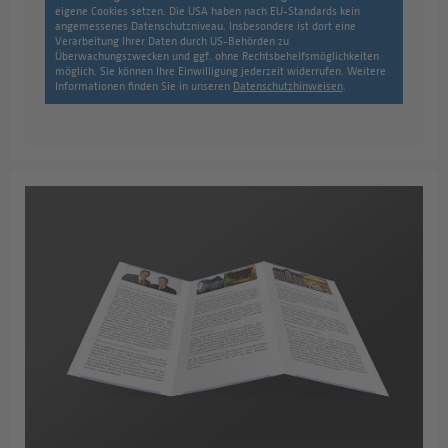
eigene Cookies setzen. Die USA haben nach EU-Standards kein
angemessenes Datenschutzniveau. Insbesondere ist dort eine
Verarbeitung Ihrer Daten durch US-Behörden zu
Überwachungszwecken und ggf. ohne Rechtsbehelfsmöglichkeiten
möglich. Sie können Ihre Einwilligung jederzeit widerrufen. Weitere
Informationen finden Sie in unseren
Datenschutzhinweisen
.