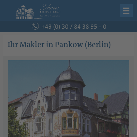
Startseite
+49 (0) 30 / 84 38 95 - 0
Immobilie verkaufen
Ihr Makler in Pankow (Berlin)
Immobilie kaufen
Unternehmen
Service
Kontakt
Schnoor Immobilien
Curtiusstraße 6, 12205 Berlin