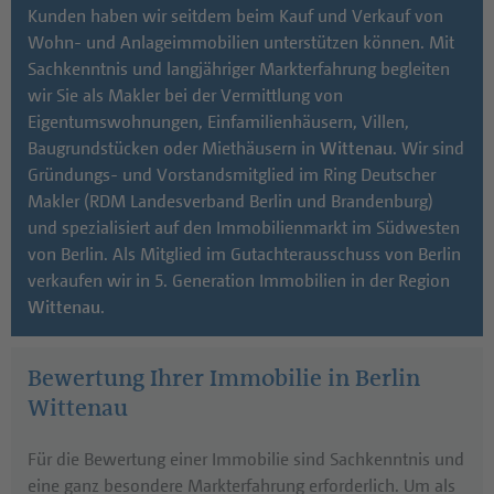
Kunden haben wir seitdem beim Kauf und Verkauf von
wurde das Dorf nach seinem verstorbenen
Wohn- und Anlageimmobilien unterstützen können. Mit
Gemeindevorsteher Witte in
Wittenau
umbenannt
Sachkenntnis und langjähriger Markterfahrung begleiten
und 1920 nach Berlin eingemeindet. Um die Dorfaue
wir Sie als Makler bei der Vermittlung von
gibt es noch Gutshöfe mit denkmalgeschützten
Eigentumswohnungen, Einfamilienhäusern, Villen,
Bauernhäusern. Die Infrastruktur ist sehr gut. Neben
Baugrundstücken oder Miethäusern in
Wittenau
. Wir sind
Kitas, Schulen und Ärzten gibt es vielfältige
Gründungs- und Vorstandsmitglied im Ring Deutscher
Einkaufsmöglichkeiten. Die gute Verkehrsanbindung
Makler (RDM Landesverband Berlin und Brandenburg)
Wittenau
s über U- und S-Bahn wird zusätzlich von
und spezialisiert auf den Immobilienmarkt im Südwesten
diversen Buslinien unterstützt.
von Berlin. Als Mitglied im Gutachterausschuss von Berlin
verkaufen wir in 5. Generation Immobilien in der Region
Sie suchen einen seriösen Makler in
Wittenau
für den
Wittenau
.
Verkauf Ihrer Immobilie - wir begleiten Sie gern!
Bewertung Ihrer Immobilie in Berlin
Wittenau
Für die Bewertung einer Immobilie sind Sachkenntnis und
eine ganz besondere Markterfahrung erforderlich. Um als