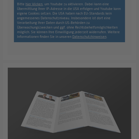
Bitte
hier klicken
, um Youtube zu aktivieren. Dabei kann eine
Übermittlung Ihrer IP-Adresse in die USA erfolgen und Youtube kann
eigene Cookies setzen. Die USA haben nach EU-Standards kein
angemessenes Datenschutzniveau. Insbesondere ist dort eine
Verarbeitung Ihrer Daten durch US-Behörden zu
Überwachungszwecken und ggf. ohne Rechtsbehelfsmöglichkeiten
möglich. Sie können Ihre Einwilligung jederzeit widerrufen. Weitere
Informationen finden Sie in unseren
Datenschutzhinweisen
.