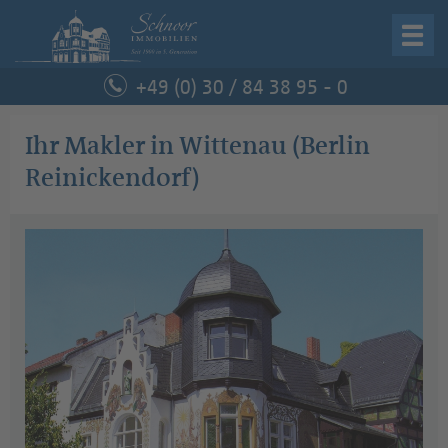
Startseite
+49 (0) 30 / 84 38 95 - 0
Immobilie verkaufen
Ihr Makler in Wittenau (Berlin
Reinickendorf)
Immobilie kaufen
Unternehmen
Service
Kontakt
Schnoor Immobilien
Curtiusstraße 6, 12205 Berlin