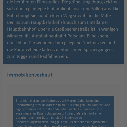
die berühmten Filmstudios. Die grüne Umgebung zeichnet
sich durch gepflegte Einfamilienhäuser und Villen aus. Die
Bahn bringt Sie auf direktem Weg sowohl in die Mitte
Berlins zum Hauptbahnhof als auch zum Potsdamer
Hauptbahnhof. Über die Großbeerenstraße ist in wenigen
Minuten die Autobahnauffahrt Potsdam-Babelsberg
erreichbar. Der wunderschön gelegene Griebnitzsee und
die Parforceheide laden zu erholsamen Spaziergängen,
zum Joggen und Radfahren ein.
Immobilienverkauf
Bitte
hier klicken
, um Youtube zu aktivieren. Dabei kann eine
Übermittlung Ihrer IP-Adresse in die USA erfolgen und Youtube kann
eigene Cookies setzen. Die USA haben nach EU-Standards kein
angemessenes Datenschutzniveau. Insbesondere ist dort eine
Verarbeitung Ihrer Daten durch US-Behörden zu
Überwachungszwecken und ggf. ohne Rechtsbehelfsmöglichkeiten
möglich. Sie können Ihre Einwilligung jederzeit widerrufen. Weitere