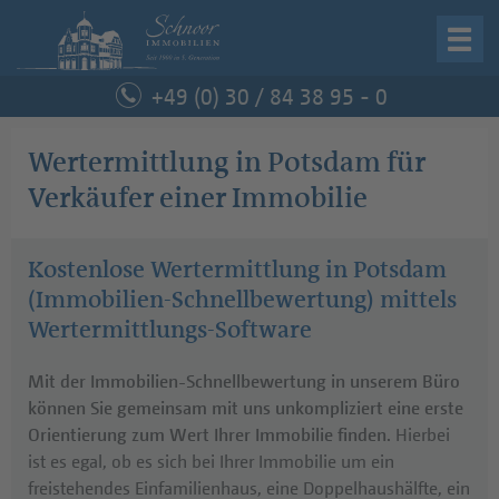
Startseite
+49 (0) 30 / 84 38 95 - 0
Immobilie verkaufen
Wertermittlung in Potsdam für
Verkäufer einer Immobilie
Immobilie kaufen
Unternehmen
Kostenlose Wertermittlung in Potsdam
(Immobilien-Schnellbewertung) mittels
Service
Wertermittlungs-Software
Kontakt
Mit der Immobilien-Schnellbewertung in unserem Büro
können Sie gemeinsam mit uns unkompliziert eine erste
Orientierung zum Wert Ihrer Immobilie finden.
Hierbei
Schnoor Immobilien
ist es egal, ob es sich bei Ihrer Immobilie um ein
freistehendes Einfamilienhaus, eine Doppelhaushälfte, ein
Curtiusstraße 6, 12205 Berlin