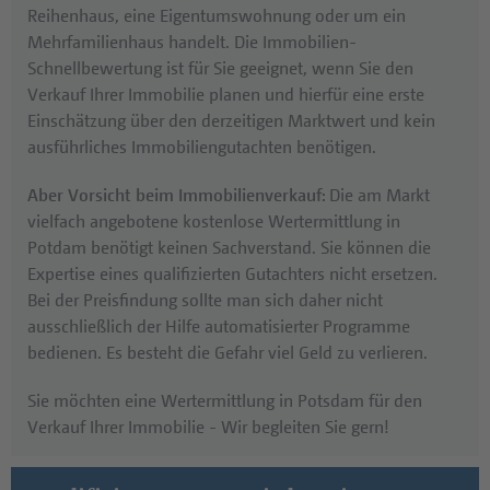
Reihenhaus, eine Eigentumswohnung oder um ein
Anfahrt
Mehrfamilienhaus handelt. Die Immobilien-
Telefon:
+49 (0) 30 / 84 38 95 - 0
Schnellbewertung ist für Sie geeignet, wenn Sie den
Verkauf Ihrer Immobilie planen und hierfür eine erste
Öffnungszeiten:
Einschätzung über den derzeitigen Marktwert und kein
Mo - Fr: 10:00 Uhr bis 18:00 Uhr
ausführliches Immobiliengutachten benötigen.
Sa:
10:00 Uhr bis 13:00 Uhr
Aber Vorsicht beim Immobilienverkauf:
Die am Markt
vielfach angebotene kostenlose Wertermittlung in
Potdam benötigt keinen Sachverstand. Sie können die
Expertise eines qualifizierten Gutachters nicht ersetzen.
Bei der Preisfindung sollte man sich daher nicht
ausschließlich der Hilfe automatisierter Programme
bedienen. Es besteht die Gefahr viel Geld zu verlieren.
Sie möchten eine Wertermittlung in Potsdam für den
Verkauf Ihrer Immobilie - Wir begleiten Sie gern!